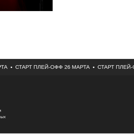
А
СТАРТ ПЛЕЙ-ОФФ 26 МАРТА
СТАРТ ПЛЕЙ-О
и
ных